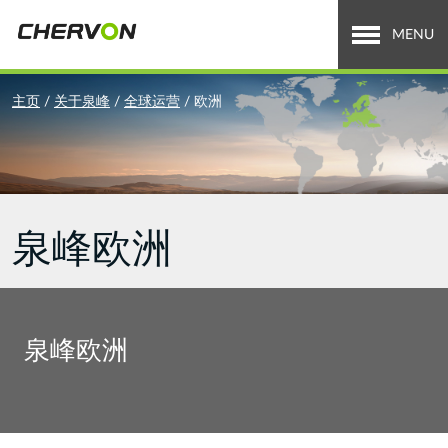
Jump
to
MENU
navigation
关于泉峰
You
主页
/
关于泉峰
/
全球运营
/
欧洲
are
全球业务
here
招贤纳士
泉峰欧洲
新闻中心
投资者关系
Search
搜
泉峰欧洲
索
form