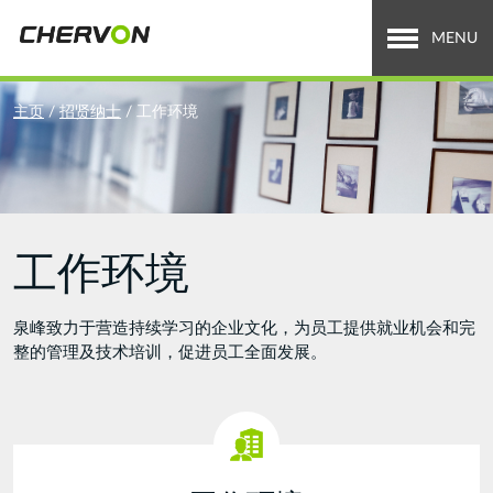
Jump
to
MENU
navigation
关于泉峰
You
主页
/
招贤纳士
/
工作环境
are
全球业务
here
招贤纳士
工作环境
新闻中心
投资者关系
泉峰致力于营造持续学习的企业文化，为员工提供就业机会和完
整的管理及技术培训，促进员工全面发展。
Search
搜
索
form