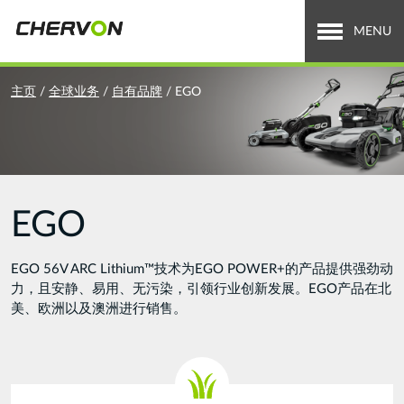
Jump
to
MENU
navigation
关于泉峰
You
主页
/
全球业务
/
自有品牌
/
EGO
are
全球业务
here
招贤纳士
EGO
新闻中心
投资者关系
EGO 56V ARC Lithium™技术为EGO POWER+的产品提供强劲动
力，且安静、易用、无污染，引领行业创新发展。EGO产品在北
Search
美、欧洲以及澳洲进行销售。
搜
索
form