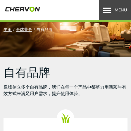
Jump
to
MENU
navigation
关于泉峰
You
主页
/
全球业务
/
自有品牌
are
全球业务
here
招贤纳士
自有品牌
新闻中心
投资者关系
泉峰创立多个自有品牌，我们在每一个产品中都努力用新颖与有
效方式来满足用户需求，提升使用体验。
Search
搜
索
form