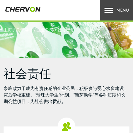
Jump
to
MENU
navigation
关于泉峰
You
主页
/
关于泉峰
/
企业公民
/
社会责任
are
全球业务
here
招贤纳士
社会责任
新闻中心
投资者关系
泉峰致力于成为有责任感的企业公民，积极参与爱心水窖建设、
灾后学校重建、“珍珠大学生”计划、“新芽助学”等各种短期和长
Search
期公益项目，为社会做出贡献。
搜
索
form