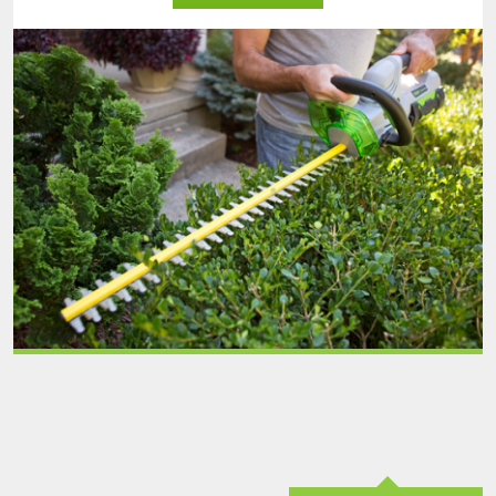
outdoor
power
equipment
by
chervon.png