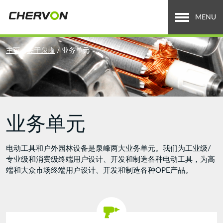
Jump
to
MENU
navigation
关于泉峰
You
主页
/
关于泉峰
/
业务单元
are
全球业务
here
招贤纳士
业务单元
新闻中心
投资者关系
电动工具和户外园林设备是泉峰两大业务单元。我们为工业级/
专业级和消费级终端用户设计、开发和制造各种电动工具，为高
Search
端和大众市场终端用户设计、开发和制造各种OPE产品。
搜
索
form