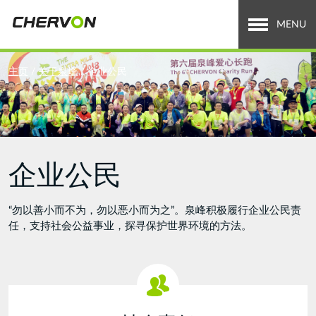
Jump
to
MENU
navigation
关于泉峰
You
主页
/
关于泉峰
/
企业公民
are
全球业务
here
招贤纳士
企业公民
新闻中心
投资者关系
“勿以善小而不为，勿以恶小而为之”。泉峰积极履行企业公民责
任，支持社会公益事业，探寻保护世界环境的方法。
Search
搜
索
form