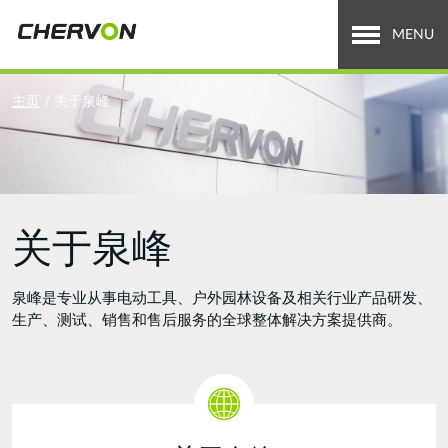
Jump
to
MENU
navigation
关于泉峰
You
主页
/
关于泉峰
are
全球业务
here
招贤纳士
关于泉峰
新闻中心
投资者关系
泉峰是专业从事电动工具、户外园林设备及相关行业产品研发、
生产、测试、销售和售后服务的全球整体解决方案提供商。
Search
搜
索
form