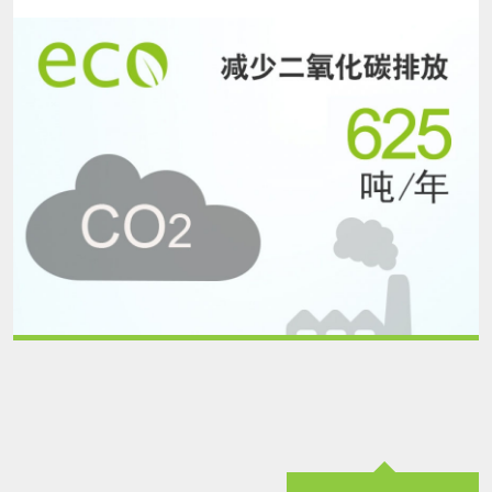
Environmental
Protection-
save
the
Earth(汉
字
版）.jpg