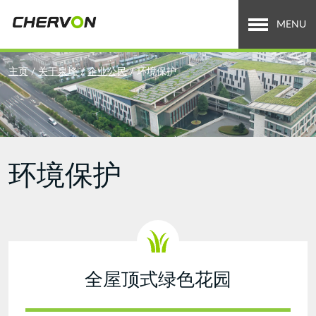
Jump
to
MENU
navigation
关于泉峰
You
主页
/
关于泉峰
/
企业公民
/
环境保护
are
全球业务
here
招贤纳士
环境保护
新闻中心
投资者关系
Search
搜
索
form
全屋顶式绿色花园