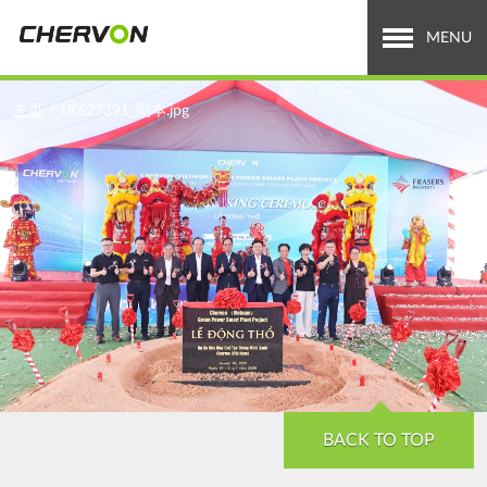
Jump
to
MENU
navigation
关于泉峰
You
主页
/
TR627391_副本.jpg
are
全球业务
here
招贤纳士
新闻中心
投资者关系
Search
搜
索
form
BACK TO TOP