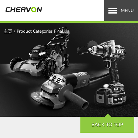
Jump
to
MENU
navigation
关于泉峰
You
主页
/
Product Categories Final.jpg
are
全球业务
here
招贤纳士
新闻中心
投资者关系
Search
搜
索
form
BACK TO TOP