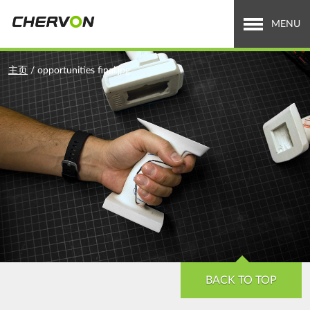
Jump
to
MENU
navigation
关于泉峰
You
主页
/
opportunities final.jpg
are
全球业务
here
招贤纳士
新闻中心
投资者关系
Search
搜
索
form
BACK TO TOP