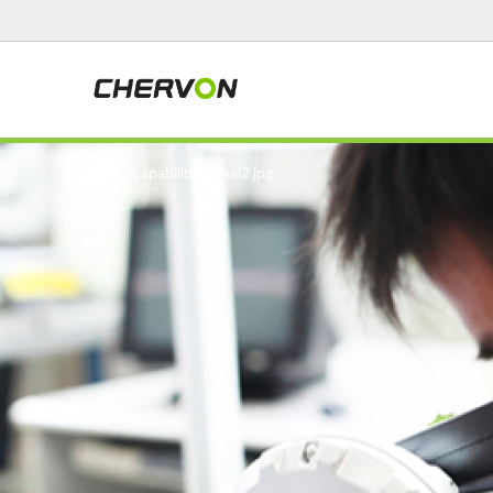
Jump
to
navigation
You
主页
/
capabilities final2.jpg
are
here