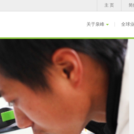
主 页
简
关于泉峰
全球