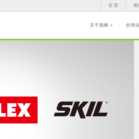
主 页
简
关于泉峰
全球