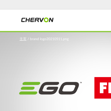
Jump
to
navigation
You
主页
/
brand logo20210511.png
are
here