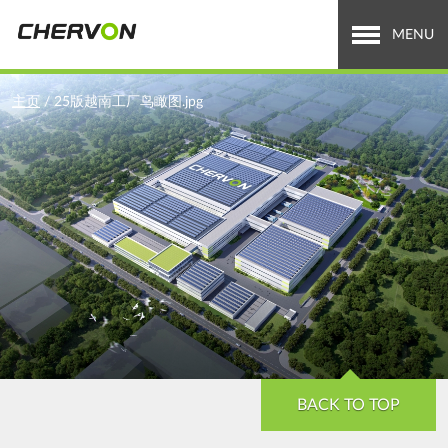
Jump
to
MENU
navigation
关于泉峰
You
主页
/
25版越南工厂鸟瞰图.jpg
are
全球业务
here
招贤纳士
新闻中心
投资者关系
Search
搜
索
form
BACK TO TOP